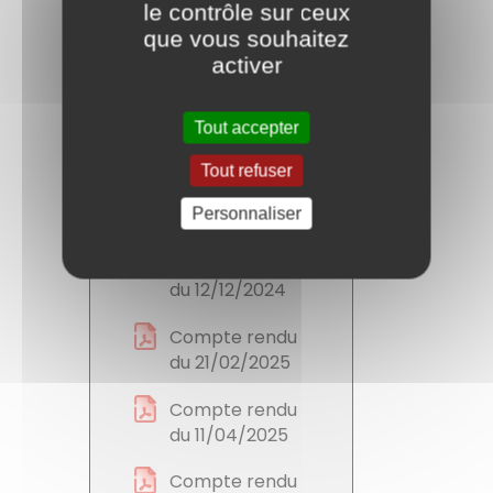
du 16/02/2024
le contrôle sur ceux
que vous souhaitez
Compte rendu
activer
du 12/04/2024
Compte rendu
Tout accepter
du 12/07/2024
Tout refuser
Compte rendu
Personnaliser
du 4/10/2024
C
ompte rendu
du 12/12/2024
Compte rendu
du 21/02/2025
Compte rendu
du 11/04/2025
Compte rendu