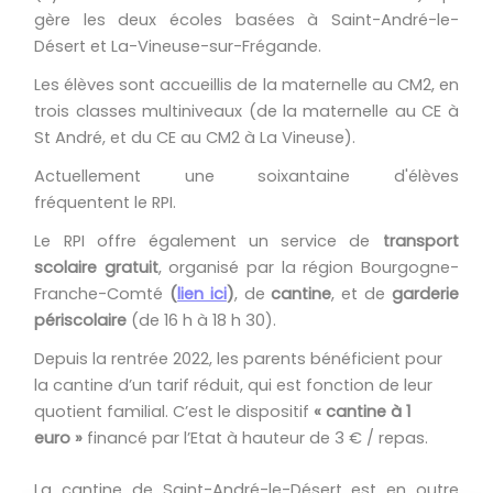
gère les deux écoles basées à Saint-André-le-
Désert et La-Vineuse-sur-Frégande.
Les élèves sont accueillis de la maternelle au CM2, en
trois classes multiniveaux (de la maternelle au CE à
St André, et du CE au CM2 à La Vineuse).
Actuellement une soixantaine d'élèves
fréquentent le RPI.
Le RPI offre également un service de
transport
scolaire gratuit
, organisé par la région Bourgogne-
Franche-Comté
(
lien ici
)
, de
cantine
, et de
garderie
périscolaire
(de 16 h à 18 h 30).
Depuis la rentrée 2022, les parents bénéficient pour
la cantine d’un tarif réduit, qui est fonction de leur
quotient familial. C’est le dispositif
« cantine à 1
euro »
financé par l’Etat à hauteur de 3 € / repas.
La cantine de Saint-André-le-Désert est en outre