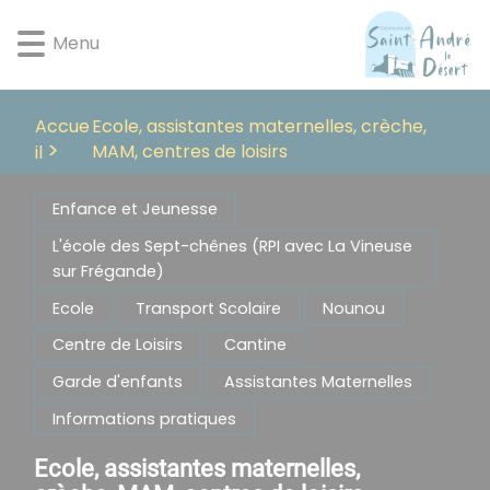
Lien
Lien
Lien
Lien
Panneau de gestion des cookies
d'accès
d'accès
d'accès
d'accès
Menu
rapide
rapide
rapide
rapide
au
au
à
au
menu
contenu
la
pied
Accue
Ecole, assistantes maternelles, crèche,
principal
recherche
de
MAM, centres de loisirs
il
page
Enfance et Jeunesse
L'école des Sept-chênes (RPI avec La Vineuse
sur Frégande)
Ecole
Transport Scolaire
Nounou
Centre de Loisirs
Cantine
Garde d'enfants
Assistantes Maternelles
Informations pratiques
Ecole, assistantes maternelles,