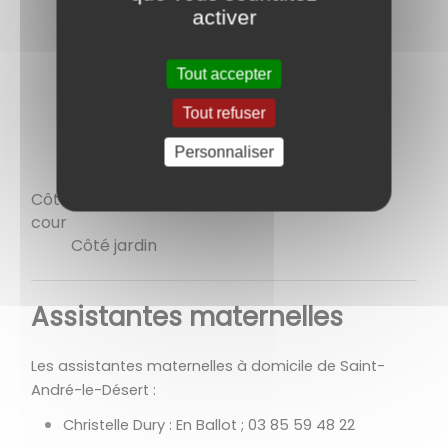
activer
Tout accepter
Tout refuser
Personnaliser
Côté
cour
Côté jardin
Assistantes maternelles
Les assistantes maternelles à domicile de Saint-
André-le-Désert :
Christelle Dury :
En Ballot ; 03 85 59 48 22