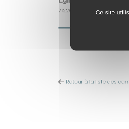
Eglise
71220
Saint-André-le-Déser
Ce site util
Retour à la liste des ca