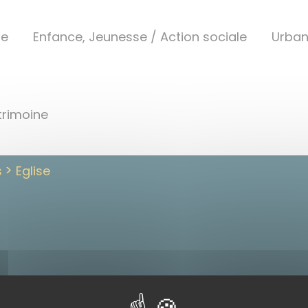
ue
Enfance, Jeunesse / Action sociale
Urba
trimoine
s
Eglise