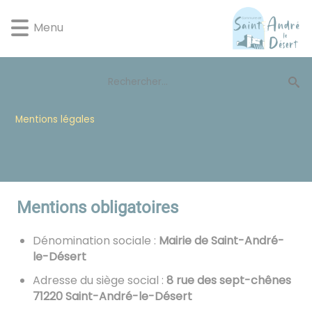
Lien
Lien
Lien
Lien
Panneau de gestion des cookies
d'accès
d'accès
d'accès
d'accès
Menu
rapide
rapide
rapide
rapide
au
au
à
au
menu
contenu
la
pied
principal
recherche
de
page
Mentions légales
Mentions obligatoires
Dénomination sociale :
Mairie de Saint-André-
le-Désert
Adresse du siège social :
8 rue des sept-chênes
71220 Saint-André-le-Désert