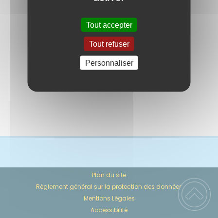
vêtements) et leur
redonner vie• Créer des
Tout accepter
emplois valorisants pour
des ...
Tout refuser
Personnaliser
Plan du site
Règlement général sur la protection des données
Mentions Légales
Accessibilité