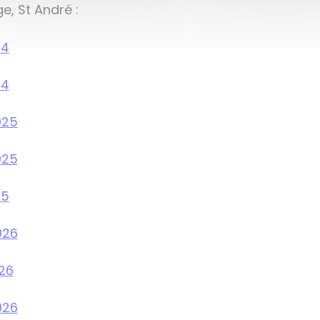
e, St André :
24
24
025
025
25
026
26
026