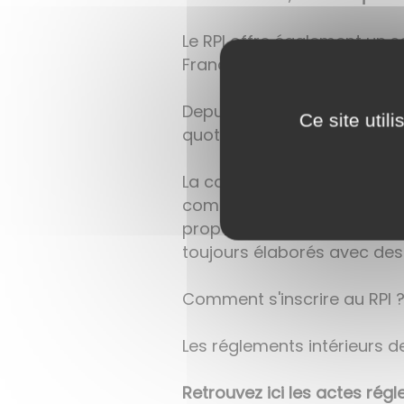
Le RPI offre également un s
Franche-Comté, de
cantin
Depuis la rentrée 2022, les 
Ce site util
quotient familial. C’est le di
La cantine de Saint-André-l
communauté de communes du
proportion de produits loca
toujours élaborés avec des
Comment s'inscrire au RPI 
Les réglements intérieurs de
Retrouvez ici les actes rég